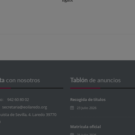
ta
con nosotros
Tablón
de anuncios
o:
942 60 80 02
Recogida de títulos
secretaria@eoilaredo.org
23 Julio 2026
ista de Sevilla, 4. Laredo 39770
)
Matrícula oficial
21 Julio 2026