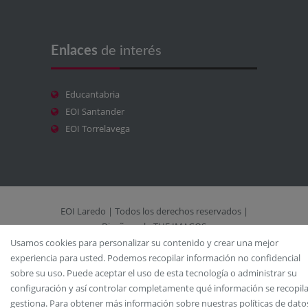
Enlaces
de interés
Educantabria
EOI Santander
EOI Torrelavega
EOI Laredo | Todos los derechos reservados |
Diseño web: THE IMAGOS
Usamos cookies para personalizar su contenido y crear una mejor
Aviso Legal
/
Accesos
/
Mapa del sitio
/
experiencia para usted. Podemos recopilar información no confidencial
Política de cookies
/
Protección de datos
sobre su uso. Puede aceptar el uso de esta tecnología o administrar su
configuración y así controlar completamente qué información se recopila
gestiona. Para obtener más información sobre nuestras políticas de dato